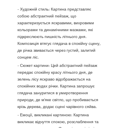
- Художній стиль: Картина представляє
собою абстрактний пейзаж, що
характеризується яскравими, вихровими
кольорами та динамічними мазками, які
підкреслюють пишність літнього дня.
Композиція втягує глядача в спокійну сцену,
де річка звивається через густий, залитий
сонцем ліс.
- Сюжет картини: Цей абстрактний пейзаж
передає спокійну красу літнього дня, де
зелень лісу яскраво відображається на
спокійних водах річки. Картина запрошує
глядача зануритися в умиротворення
природи, де м'яке світло, що пробивається
крізь дерева, додає сцені чарівного сяйва.
- Емоції, викликані картиною: Картина
викликає відчуття спокою, розслаблення та