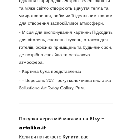
єднання з природою. Яскраві зелені відтінки
та м'яке світло створюють відчуття тепла та
умиротворення, роблячи її ідеальним твором
для створення заспокійливої атмосфери.
- Місця для експонування картини: Підходить
для віталень, спалень і кухонь, а також для
готелів, офісних приміщень та будь-яких зон,
де потрібна спокійна та освіжаюча
атмосфера.
- Картина була представлена:
- – Вересень 2021 року: колективна виставка
Sallustiana Art Today Gallery. Рим.
Покупка через мій магазин на Etsy –
artalika.it
Купити
Коли ви натискаєте
, вас