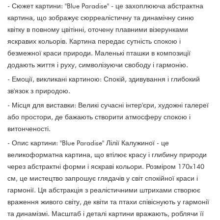
- Сюжет картини: "Blue Paradise" - це захоплююча абстрактна
картина, що зображує сюрреалістичну та динамічну синю
квітку в повному цвітінні, оточену плавними візерунками
яскравих кольорів. Картина передає сутність спокою і
безмежної краси природи. Маленькі пташки в композиції
додають життя і руху, символізуючи свободу і гармонію.
- Емоції, викликані картиною: Спокій, здивування і глибокий
зв'язок з природою.
- Місця для виставки: Великі сучасні інтер'єри, художні галереї
або простори, де бажають створити атмосферу спокою і
витонченості.
- Опис картини: "Blue Paradise" Лілії Калужиної - це
великоформатна картина, що втілює красу і глибину природи
через абстрактні форми і яскраві кольори. Розміром 170x140
см, це мистецтво запрошує глядачів у світ спокійної краси і
гармонії. Ця абстракція з реалістичними штрихами створює
враження живого світу, де квіти та птахи співіснують у гармонії
та динамізмі. Масштаб і деталі картини вражають, роблячи її