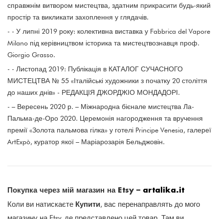
справжнім витвором мистецтва, здатним прикрасити будь-який
простір та викликати захоплення у глядачів.
- - У липні 2019 року: колективна виставка у Fabbrica del Vapore
Milano під керівництвом історика та мистецтвознавця проф.
Giorgio Grasso.
- - Листопад 2019: Публікація в КАТАЛОГ СУЧАСНОГО
МИСТЕЦТВА № 55 «Італійські художники з початку 20 століття
до наших днів» - РЕДАКЦІЯ ДЖОРДЖІО МОНДАДОРІ.
- – Вересень 2020 р. – Міжнародна бієнале мистецтва Ла-
Пальма-де-Оро 2020. Церемонія нагородження та вручення
премії «Золота пальмова гілка» у готелі Principe Venesia, галереї
ArtExpò, куратор якої – Маріарозарія Бельджовін.
Покупка через мій магазин на Etsy –
artalika.it
Купити
Коли ви натискаєте
, вас перенаправлять до мого
магазину на Etsy, де представлено цей товар. Там ви