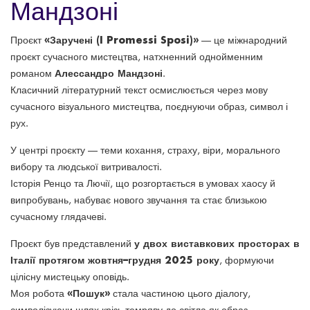
Мандзоні
«Заручені (I Promessi Sposi)»
Проєкт
— це міжнародний
проєкт сучасного мистецтва, натхненний однойменним
Алессандро Мандзоні
романом
.
Класичний літературний текст осмислюється через мову
сучасного візуального мистецтва, поєднуючи образ, символ і
рух.
У центрі проєкту — теми кохання, страху, віри, морального
вибору та людської витривалості.
Історія Ренцо та Лючії, що розгортається в умовах хаосу й
випробувань, набуває нового звучання та стає близькою
сучасному глядачеві.
у двох виставкових просторах в
Проєкт був представлений
Італії протягом жовтня–грудня 2025 року
, формуючи
цілісну мистецьку оповідь.
«Пошук»
Моя робота
стала частиною цього діалогу,