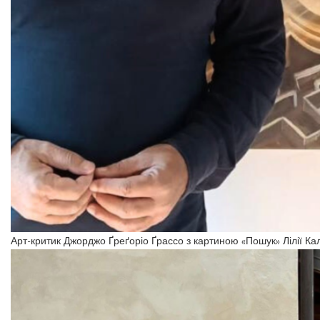
Арт-критик Джорджо Ґреґоріо Ґрассо з картиною «Пошук» Лілії Калу