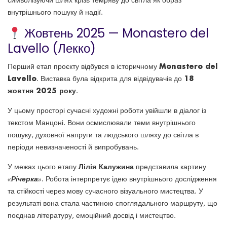
символізуючи шлях крізь темряву до світла як образ
внутрішнього пошуку й надії.
Жовтень 2025 — Monastero del
Lavello (Лекко)
Monastero del
Перший етап проєкту відбувся в історичному
Lavello
18
. Виставка була відкрита для відвідувачів до
жовтня 2025 року
.
У цьому просторі сучасні художні роботи увійшли в діалог із
текстом Манцоні. Вони осмислювали теми внутрішнього
пошуку, духовної напруги та людського шляху до світла в
періоди невизначеності й випробувань.
Лілія Калужина
У межах цього етапу
представила картину
«Річерка»
. Робота інтерпретує ідею внутрішнього дослідження
та стійкості через мову сучасного візуального мистецтва. У
результаті вона стала частиною споглядального маршруту, що
поєднав літературу, емоційний досвід і мистецтво.