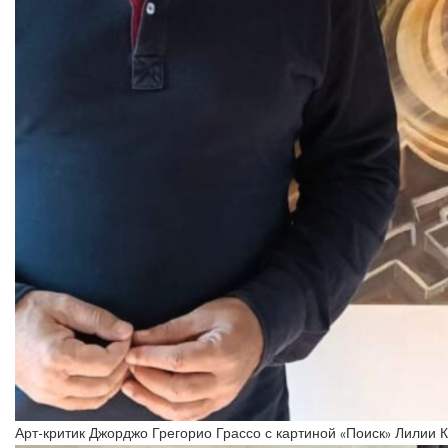
Арт-критик Джорджо Грегорио Грассо с картиной «Поиск» Лилии К