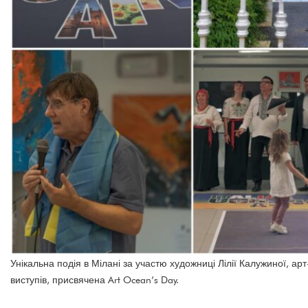
Унікальна подія в Мілані за участю художниці Лілії Калужиної, ар
виступів, присвячена Art Ocean’s Day.