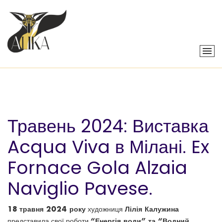
Травень 2024: Виставка
Acqua Viva в Мілані. Ex
Fornace Gola Alzaia
Naviglio Pavese.
18 травня 2024 року
Лілія Калужина
художниця
“
Енергія води” та “Водний
представила свої роботи