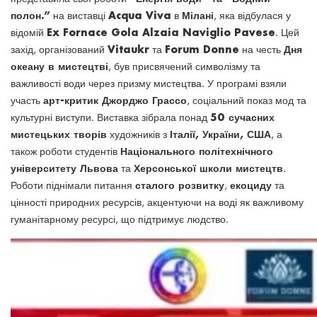
полон.”
Acqua Viva
Мілані
на виставці
в
, яка відбулася у
Ex Fornace Gola Alzaia Naviglio Pavese
відомій
. Цей
Vitaukr
Forum Donne
Дня
захід, організований
та
на честь
океану в мистецтві
, був присвячений символізму та
важливості води через призму мистецтва. У програмі взяли
арт-критик Джорджо Грассо
участь
, соціальний показ мод та
50 сучасних
культурні виступи. Виставка зібрала понад
мистецьких творів
Італії, України, США
художників з
, а
Національного політехнічного
також роботи студентів
університету Львова
Херсонської школи мистецтв
та
.
сталого розвитку
екоциду
Роботи піднімали питання
,
та
цінності природних ресурсів, акцентуючи на воді як важливому
гуманітарному ресурсі, що підтримує людство.