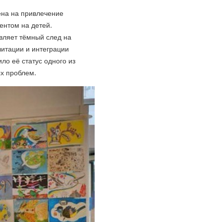
ена на привлечение
ентом на детей.
вляет тёмный след на
литации и интеграции
ло её статус одного из
х проблем.