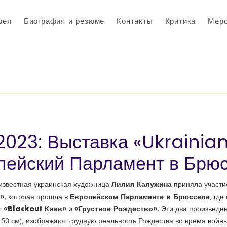
рея
Биография и резюме
Контакты
Критика
Меро
2023: Выставка «Ukrainian 
пейский Парламент в Брюс
Лилия Калужина
известная украинская художница
приняла участи
»
Европейском Парламенте в Брюсселе
, которая прошла в
, гд
«Blackout Киев»
«Грустное Рождество»
ы
и
. Эти два произведе
50 см), изображают трудную реальность Рождества во время войны 