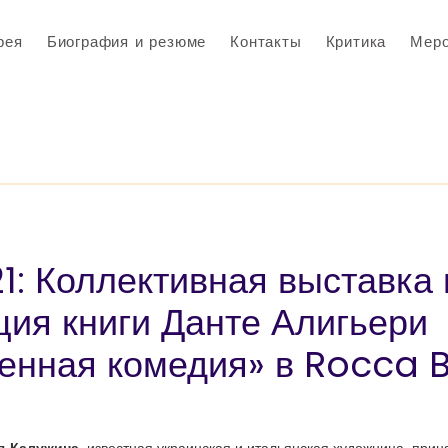
рея
Биография и резюме
Контакты
Критика
Меро
1: Коллективная выставка 
ция книги Данте Алигьери
енная комедия» в Rocca B
я Калужина