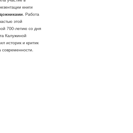
яла участие в
езентации книги
дожниками
. Работа
 частью этой
ной 700-летию со дня
ота Калужиной
ил историк и критик
а современности.