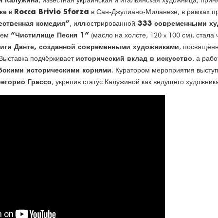
, известная украинская и итальянская художница, прин
ке
Rocca Brivio Sforza
в
в Сан-Джулиано-Миланезе, в рамках пр
ественная комедия”
333 современными ху
, иллюстрированной
“Чистилище Песня 1”
ием
(масло на холсте, 120 x 100 см), стала
иги Данте, созданной современными художниками
, посвящён
исторический вклад в искусство
 Выставка подчёркивает
, а раб
бокими историческими корнями
. Куратором мероприятия выступ
егорио Грассо
, укрепив статус Калужиной как ведущего художник