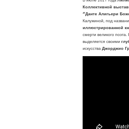
В июле 2021 года
Коллективной выстав
“Данте Алигьери Бож
Калужиной, под назван
иллюстрированной кн
смерти великого поэта.
глу
выделяется своими
Джорджио Гр
искусства