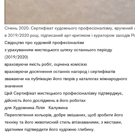
Січень 2020: Сертифікат художнього професіоналізму, вручений Лі
в 2019/2020 році, підписаний арт-критиком і куратором заходів Р
Свідоцтво про художній професіоналізм
з урахуванням мистецького шляху останнього періоду
(2019/2020)
враховуючи якість робіт, оцінена комісією
враховуючи досягнення останніх нагород і сертифікатів
зважаючи на публікацію його творів у каталогах міжнародного
значення
Цей Сертифікат мистецького професіоналізму підтверджує,
дійсність його досліджень в його роботах
для Художника Лілія Калужина
Переплетення кольорів, добре змішаних, щоб зробити його
техніку та його живописний стиль впізнаваними, з жестами,
здатними підтвердити його художню глибину.