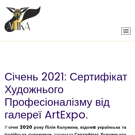
Січень 2021: Сертифікат
Художнього
Професіоналізму від
галереї ArtExpo.
січні 2020 року
Лілія Калужина
відомa українська та
У
,
італійська художниця
Сертифікат Художнього
, отримала