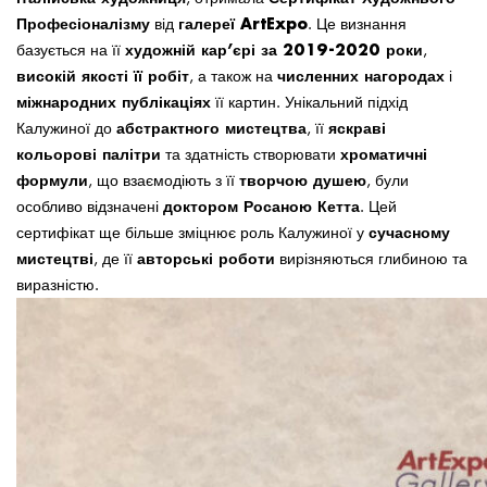
Професіоналізму
галереї ArtExpo
від
. Це визнання
художній кар’єрі за 2019-2020 роки
базується на її
,
високій якості її робіт
численних нагородах
, а також на
і
міжнародних публікаціях
її картин. Унікальний підхід
абстрактного мистецтва
яскраві
Калужиної до
, її
кольорові палітри
хроматичні
та здатність створювати
формули
творчою душею
, що взаємодіють з її
, були
доктором Росаною Кетта
особливо відзначені
. Цей
сучасному
сертифікат ще більше зміцнює роль Калужиної у
мистецтві
авторські роботи
, де її
вирізняються глибиною та
виразністю.