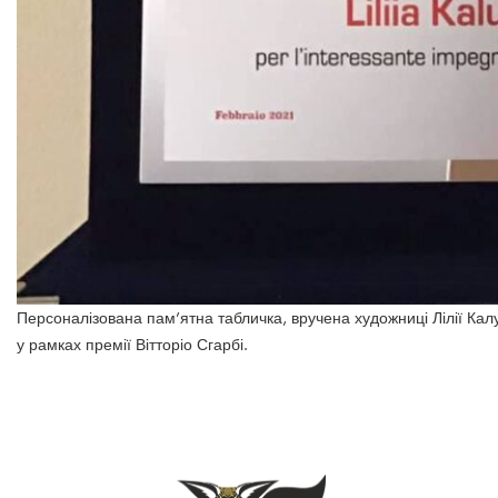
Персоналізована пам’ятна табличка, вручена художниці Лілії Кал
у рамках премії Вітторіо Сгарбі.