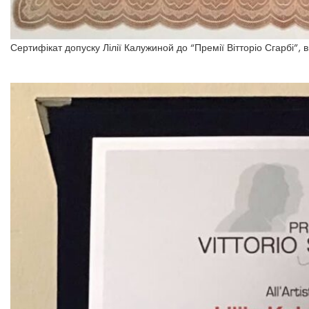
Сертифікат допуску Лілії Калужиной до “Премії Вітторіо Сгарбі”, 