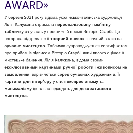
AWARD»
У березні 2021 року відома українсько-італійська художниця
персоналізовану пам’ятну
Лілія Калужина отримала
табличку
за участь у престижній премії Вітторіо Сгарбі. Ця
творчий внесок
нагорода підкреслює її
і значний вплив на
сучасне мистецтво
. Табличка супроводжується сертифікатом
про прийом із підписом Вітторіо Сгарбі, який високо оцінює її
мистецьке бачення. Лілія Калужина, відома своїми
ексклюзивними картинами ручної роботи
живописом на
і
замовлення
сучасних художників
, вирізняється серед
. Її
картини для інтер’єру
експресіонізму
у стилі
та
минималізму
декоративного
ідеально підходять для
мистецтва
.