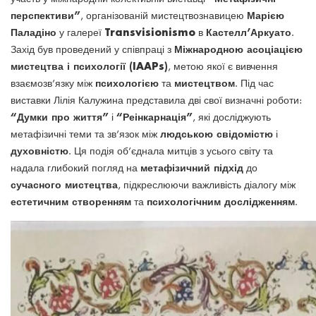
перспективи”
Марією
, організованій мистецтвознавицею
Паладіно
Transvisionismo
Кастелл’Аркуато
у галереї
в
.
Міжнародною асоціацією
Захід був проведений у співпраці з
мистецтва і психології (IAAPs)
, метою якої є вивчення
психологією
мистецтвом
взаємозв’язку між
та
. Під час
виставки Лілія Калужина представила дві свої визначні роботи:
“Думки про життя”
“Реінкарнація”
і
, які досліджують
людською свідомістю
метафізичні теми та зв’язок між
і
духовністю
. Ця подія об’єднала митців з усього світу та
метафізичний підхід
надала глибокий погляд на
до
сучасного мистецтва
, підкреслюючи важливість діалогу між
естетичним створенням
психологічним дослідженням
та
.