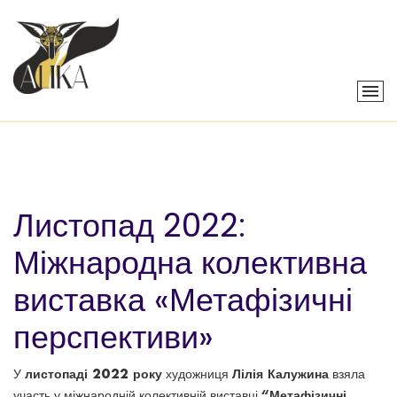
Листопад 2022:
Міжнародна колективна
виставка «Метафізичні
перспективи»
листопаді 2022 року
Лілія Калужина
У
художниця
взяла
“Метафізичні
участь у міжнародній колективній виставці