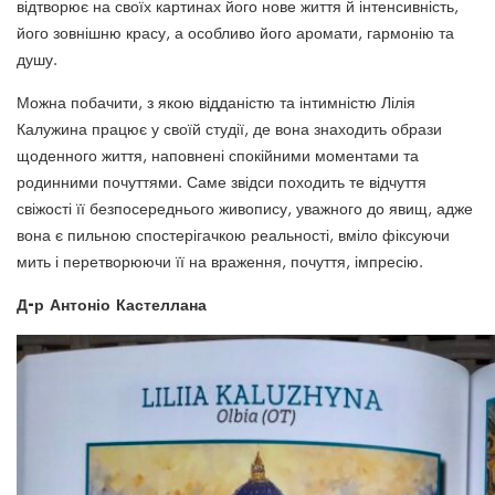
відтворює на своїх картинах його нове життя й інтенсивність,
його зовнішню красу, а особливо його аромати, гармонію та
душу.
Можна побачити, з якою відданістю та інтимністю Лілія
Калужина працює у своїй студії, де вона знаходить образи
щоденного життя, наповнені спокійними моментами та
родинними почуттями. Саме звідси походить те відчуття
свіжості її безпосереднього живопису, уважного до явищ, адже
вона є пильною спостерігачкою реальності, вміло фіксуючи
мить і перетворюючи її на враження, почуття, імпресію.
Д-р Антоніо Кастеллана