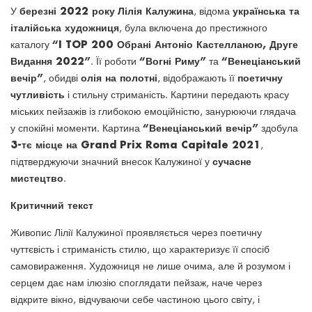
березні 2022 року
Лілія Калужина
українська та
У
, відома
італійська художниця
, була включена до престижного
“I TOP 200 Обрані Антоніо Кастелланою, Друге
каталогу
Видання 2022”
“Вогні Риму”
“Венеціанський
. Її роботи
та
вечір”
олія на полотні
поетичну
, обидві
, відображають її
чутливість
і стильну стриманість. Картини передають красу
міських пейзажів із глибокою емоційністю, занурюючи глядача
“Венеціанський вечір”
у спокійні моменти. Картина
здобула
3-тє місце на Grand Prix Roma Capitale 2021
,
сучасне
підтверджуючи значний внесок Калужиної у
мистецтво
.
Критичний текст
Живопис Лілії Калужиної проявляється через поетичну
чуттєвість і стриманість стилю, що характеризує її спосіб
самовираження. Художниця не лише очима, але й розумом і
серцем дає нам ілюзію споглядати пейзаж, наче через
відкрите вікно, відчуваючи себе частиною цього світу, і