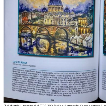
Публікація у каталозі “I TOP 200 Вибрані Антоніо Кастелланою”, д