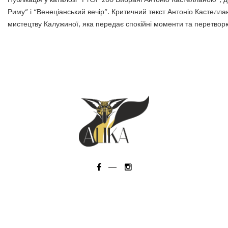
Риму” і “Венеціанський вечір”. Критичний текст Антоніо Кастелла
мистецтву Калужиної, яка передає спокійні моменти та перетворю