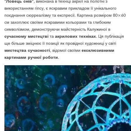
Ловець снів
“
“, виконана в техніці акрил на полотні з
використанням гіпсу, є яскравим прикладом її унікального
поєднання сюрреалізму та експресії. Картина розміром 80×60
см захоплює своїми яскравими кольорами та глибоким
символізмом, демонструючи майстерність Калужиної в
сучасному мистецтві
акрилових техніках
та
. Ця публікація
ще більше зміцнює її позиції як провідної художниці у світі
мистецтва сучасності
ексклюзивними
, відомої своїми
картинами ручної роботи
.