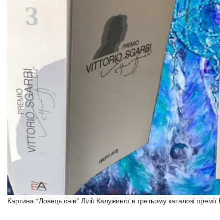
Картина “Ловець снів” Лілії Калужиної в третьому каталозі премії 