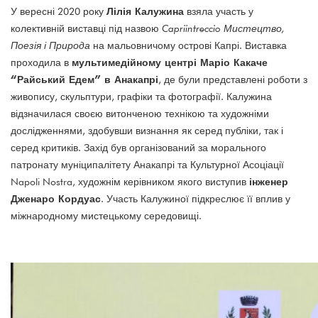
Лілія Калужина
У вересні 2020 року
взяла участь у
колективній виставці під назвою
Capriintreccio Мистецтво,
Поезія і Природа
на мальовничому острові Капрі. Виставка
мультимедійному центрі Маріо Какаче
проходила в
“Райський Едем” в Анакапрі
, де були представлені роботи з
живопису, скульптури, графіки та фотографії. Калужина
відзначилася своєю витонченою технікою та художніми
дослідженнями, здобувши визнання як серед публіки, так і
серед критиків. Захід був організований за морального
патронату муніципалітету Анакапрі та Культурної Асоціації
інженер
Napoli Nostra, художнім керівником якого виступив
Дженаро Кордуас
. Участь Калужиної підкреслює її вплив у
міжнародному мистецькому середовищі.