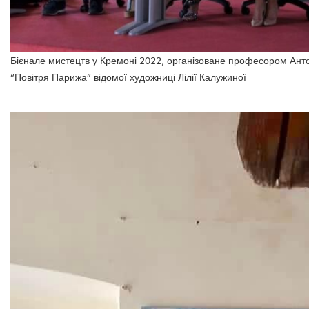
Бієнале мистецтв у Кремоні 2022, організоване професором Ант
“Повітря Парижа” відомої художниці Лілії Калужиної