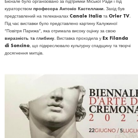
Бієнале було організовано за підтримки Міської Ради і під
професора Антоніо Кастеллани
кураторством
. Захід був
Canale Italia
Orler TV
представлений на телеканалах
та
.
Під час виставки було представлено картину Калужиної
“Повітря Парижа”, яка отримала високу оцінку за свою
виразність та глибину
Ex Filanda
. Виставка проходила у
di Soncino
, що підкреслювало культурну спадщину та творчі
досягнення митців.