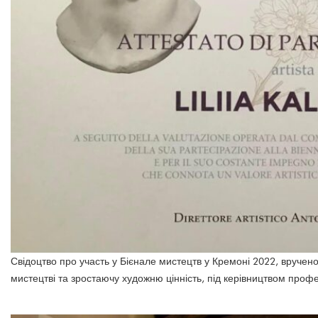
Свідоцтво про участь у Бієнале мистецтв у Кремоні 2022, вручено х
мистецтві та зростаючу художню цінність, під керівництвом про