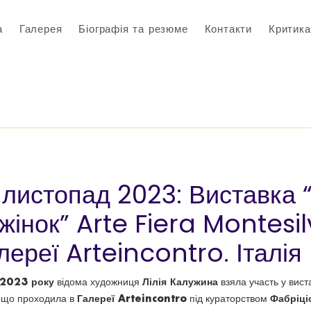
а
Галерея
Біографія та резюме
Контакти
Критика
листопад 2023: Виставка 
жінок” Arte Fiera Montesi
лереї Arteincontro. Італія
 2023 року
Лілія Калужина
відома художниця
взяла участь у вист
Галереї Arteincontro
Фабріці
, що проходила в
під кураторством