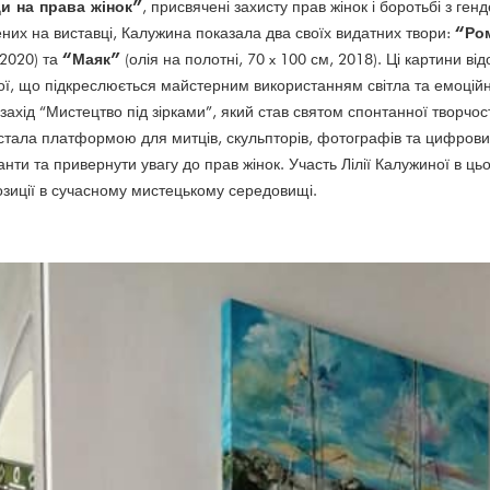
и на права жінок”
, присвячені захисту прав жінок і боротьбі з ге
“Ром
них на виставці, Калужина показала два своїх видатних твори:
“Маяк”
 2020) та
(олія на полотні, 70 x 100 см, 2018). Ці картини в
ої, що підкреслюється майстерним використанням світла та емоцій
 захід “Мистецтво під зірками”, який став святом спонтанної творчос
стала платформою для митців, скульпторів, фотографів та цифрових
анти та привернути увагу до прав жінок. Участь Лілії Калужиної в ц
озиції в сучасному мистецькому середовищі.