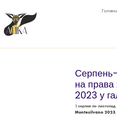
Головн
Серпень-
на права 
2023 у га
серпня по листопад
З
Montesilvano 2023