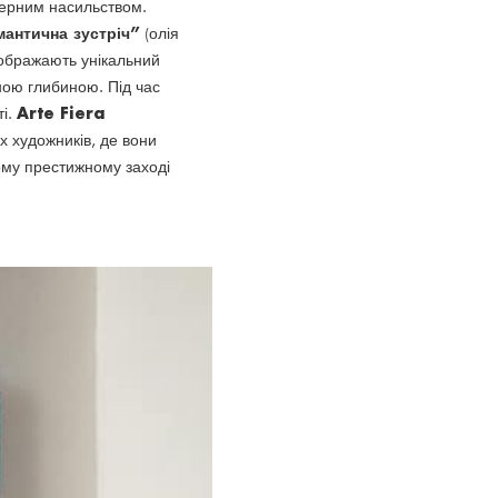
ндерним насильством.
антична зустріч”
(олія
ідображають унікальний
ною глибиною. Під час
Arte Fiera
ті.
 художників, де вони
ьому престижному заході