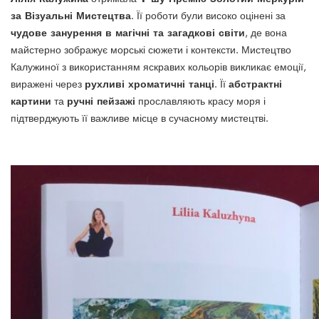
за Візуальні Мистецтва
. Її роботи були високо оцінені за
чудове занурення в магічні та загадкові світи
, де вона
майстерно зображує морські сюжети і контексти. Мистецтво
Калужиної з використанням яскравих кольорів викликає емоції,
рухливі хроматичні танці
абстрактні
виражені через
. Її
картини
ручні пейзажі
та
прославляють красу моря і
підтверджують її важливе місце в сучасному мистецтві.