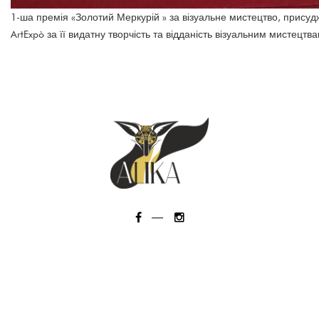
1-ша премія «Золотий Меркурій » за візуальне мистецтво, присуд
ArtExpò за її видатну творчість та відданість візуальним мистецтва