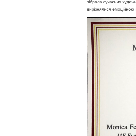
зібрала сучасних художн
вирізнялися емоційною г