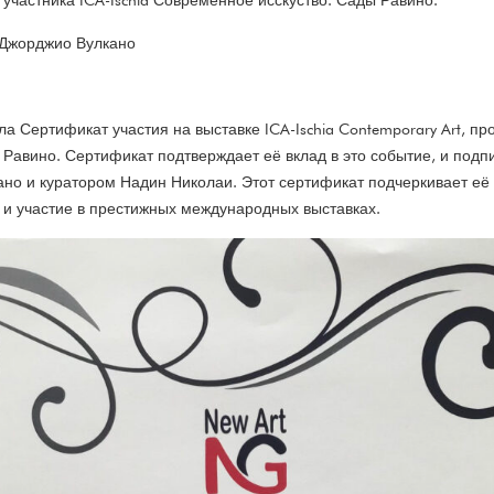
участника ICA-Ischia Современное исскуство. Сады Равино.
 Джорджио Вулкано
а Сертификат участия на выставке ICA-Ischia Contemporary Art, пр
 Равино. Сертификат подтверждает её вклад в это событие, и подп
но и куратором Надин Николаи. Этот сертификат подчеркивает её 
 и участие в престижных международных выставках.