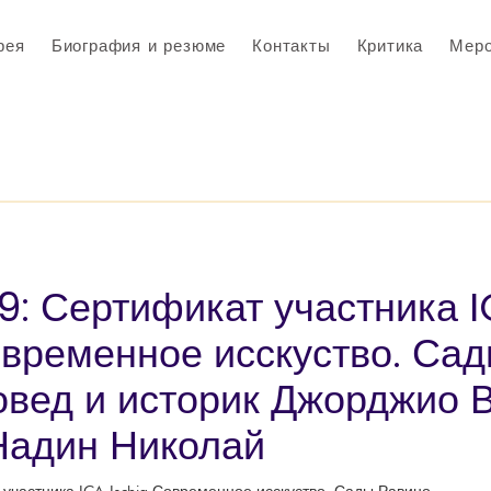
рея
Биография и резюме
Контакты
Критика
Меро
9: Сертификат участника 
овременное исскуство. Сад
овед и историк Джорджио 
Надин Николай