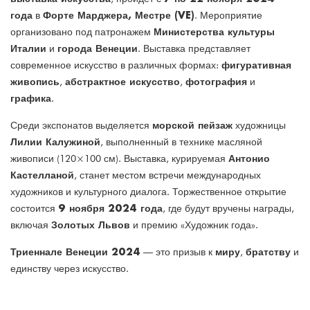
года
Форте Марджера, Местре (VE)
в
. Мероприятие
Министерства культуры
организовано под патронажем
Италии
города Венеции
и
. Выставка представляет
фигуративная
современное искусство в различных формах:
живопись
абстрактное искусство
фотография
,
,
и
графика
.
морской пейзаж
Среди экспонатов выделяется
художницы
Лилии Калужиной
, выполненный в технике масляной
Антонио
живописи (120×100 см). Выставка, курируемая
Кастелланой
, станет местом встречи международных
художников и культурного диалога. Торжественное открытие
9 ноября 2024 года
состоится
, где будут вручены награды,
Золотых Львов
включая
и премию «Художник года».
Триеннале Венеции 2024
миру
братству
— это призыв к
,
и
единству через искусство.