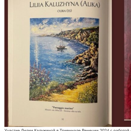
Участие Лилии Калужиной в Триеннале Венеции 2024 с работой 