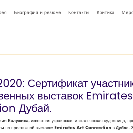
рея
Биография и резюме
Контакты
Критика
Меро
2020: Сертификат участни
венных выставок Emirates
on Дубай.
лия Калужина
, известная украинская и итальянская художница, п
ты
Emirates Art Connection
Дубае
на престижной выставке
в
. 