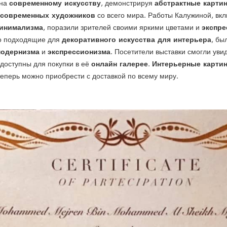
современному искусству
абстрактные карти
ена
, демонстрируя
современных художников
со всего мира. Работы Калужиной, вк
инимализма
экспре
, поразили зрителей своими яркими цветами и
декоративного искусства для интерьера
о подходящие для
, бы
одернизма
экспрессионизма
и
. Посетители выставки смогли уви
онлайн галерее
Интерьерные карти
 доступны для покупки в её
.
еперь можно приобрести с доставкой по всему миру.