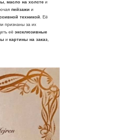
ны
масло на холсте
,
и
пейзажи
лючая
и
ссивной техникой
. Её
ли признаны за их
эксклюзивные
деть её
ны
картины на заказ
и
,