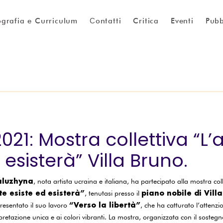
ografia e Curriculum
Сontatti
Critica
Eventi
Pubb
21: Mostra collettiva “L’
 esisterà” Villa Bruno.
Kaluzhyna
, nota artista ucraina e italiana, ha partecipato alla mostra colle
te esiste ed esisterà”
piano nobile di Vill
, tenutasi presso il
“Verso la libertà”
esentato il suo lavoro
, che ha catturato l’attenzi
terpretazione unica e ai colori vibranti. La mostra, organizzata con il soste