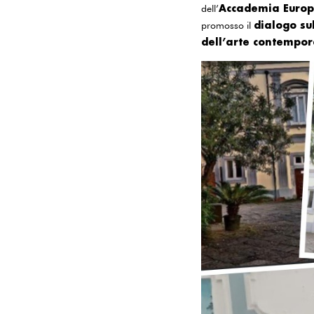
Accademia Europe
dell’
dialogo su
promosso il
dell’arte contempo