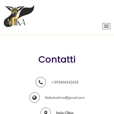
Contatti
+393404242633
liliakaluzhina@gmail.com
Italia-Olbia