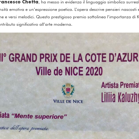
Francesco Chetta
, ha messo in evidenza il linguaggio simbolico surrea
sità emotiva e un’espressione poetica. L’opera descrive pensieri nascosti e
he e versi melodici. Questo prestigioso premio sottolinea l’importanza di
tributo significativo all’arte moderna.