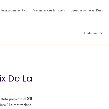
licazioni e TV
Premi e certificati
Spedizione e Resi
Italiano
ix De La
XII
è stata premiata al
iore.”
La motivazione