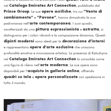
Catalogo Emirates Art Connection
nel
, pubblicato dal
Prince Group
opere acriliche
“Vento di
. Le sue
, tra cui
cambiamento”
“Pavone”
e
, hanno dimostrato la sua
arte contemporanea
padronanza nell’
. I suoi quadri,
pittura espressionista
astratta
caratterizzati da una
e
, si
distinguono per i colori vibranti e la composizione dinamica. Questi
dipinti moderni
decorazione d’interni
sono ideali per la
opere d’arte esclusive
e rappresentano
che uniscono
profondità emotiva e innovazione artistica. La presenza di Kaluzhyna
Catalogo Emirates Art Connection
nel
la consolida come
arte moderna
una figura di rilievo nell’
. Le sue opere sono
acquisto in gallerie online
disponibili per l’
, offrendo
quadri su tela
opere personalizzate
e
con spedizione in
tutto il mondo.