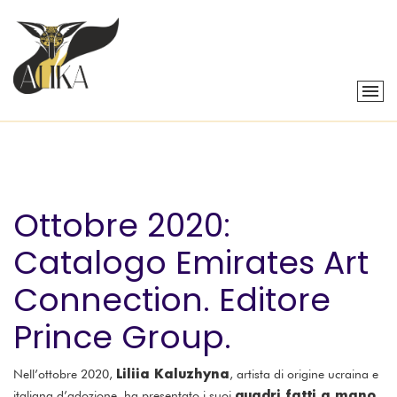
Ottobre 2020:
Catalogo Emirates Art
Connection. Editore
Prince Group.
Liliia Kaluzhyna
Nell’ottobre 2020,
, artista di origine ucraina e
quadri fatti a mano
italiana d’adozione, ha presentato i suoi